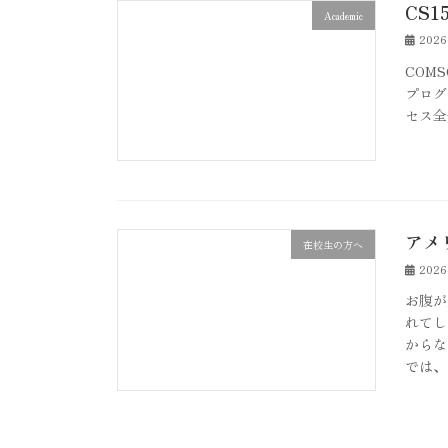
CS1
Academic
202
COMSC
プログ
セス全
アメ
在校生の方へ
202
お腹が
れてし
からな
では、