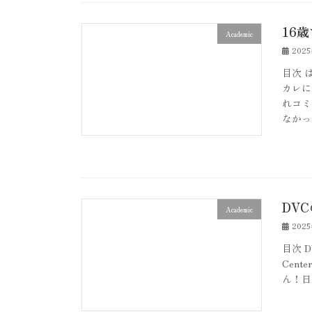
16
Academic
202
目次 
カレに
れコミ
なかっ
DV
Academic
202
目次 DV
Cen
ん！日