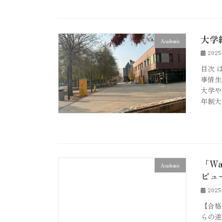
大学紹介
Academic
202
目次 
事情生
大学や
年制大
「Wa
Academic
ビュ
202
【合格体験
らの逆