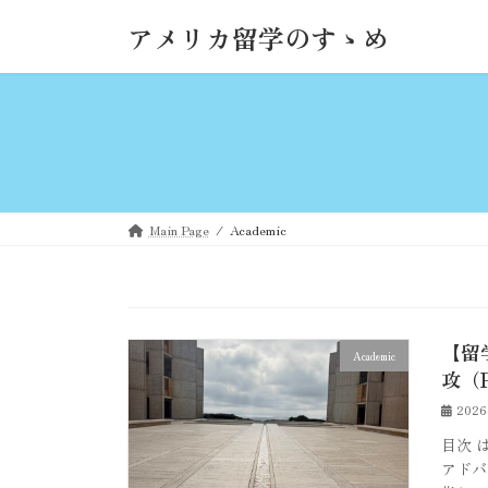
コ
ナ
アメリカ留学のすゝめ
ン
ビ
テ
ゲ
ン
ー
ツ
シ
へ
ョ
ス
ン
キ
に
ッ
移
Main Page
Academic
プ
動
【留学
Academic
攻（P
202
目次 
アドバ