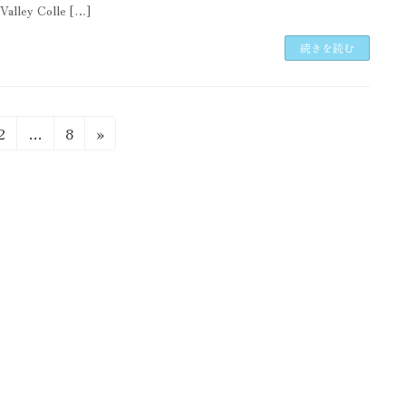
 Valley Colle […]
続きを読む
固
固
2
…
8
»
定
定
ペ
ペ
ー
ー
ジ
ジ