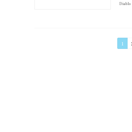
Diablo
投
固
1
定
稿
ペ
の
ー
ジ
ペ
ー
ジ
送
り