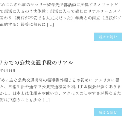
初めにこの記事のサマリー留学先で部活動に所属するメリットど
て部活に入るの？実体験：部活に入って感じたリアルチームメイ
関わり（英語が不安でも大丈夫だった）学業との両立（成績がプ
直結する）最後に初めに […]
続きを読む
リカでの公共交通手段のリアル
6年4月14日
初めに主な公共交通機関の種類番外編まとめ初めに アメリカに留
と、日常生活や通学で公共交通機関を利用する機会が多くありま
かし、日本とは仕組みや使い方、アクセスのしやすさが異なるた
初は戸惑うことも少な […]
続きを読む