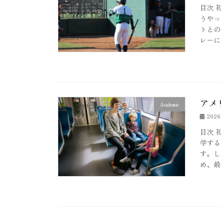
目次 
うやっ
トとの
レーに
アメ
Academic
202
目次 
学する
す。し
め、最