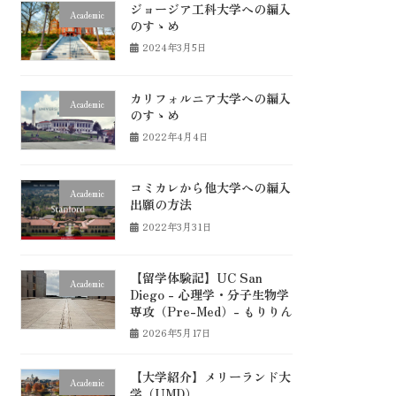
ジョージア工科大学への編入
Academic
のすゝめ
2024年3月5日
カリフォルニア大学への編入
Academic
のすゝめ
2022年4月4日
コミカレから他大学への編入
Academic
出願の方法
2022年3月31日
【留学体験記】UC San
Academic
Diego - 心理学・分子生物学
専攻（Pre-Med）- もりりん
2026年5月17日
【大学紹介】メリーランド大
Academic
学（UMD）