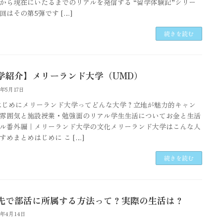
から現在にいたるまでのリアルを発信する “留学体験記”シリー
回はその第5弾です […]
続きを読む
学紹介】メリーランド大学（UMD）
6年5月17日
はじめにメリーランド大学ってどんな大学？立地が魅力的キャン
雰囲気と施設授業・勉強面のリアル学生生活についてお金と生活
ル番外編｜メリーランド大学の文化メリーランド大学はこんな人
すめまとめはじめに こ […]
続きを読む
先で部活に所属する方法って？実際の生活は？
6年4月14日