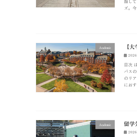
指して
ズ。今
【大
Academic
202
目次 
パスの
のリア
におす
留学
Academic
202