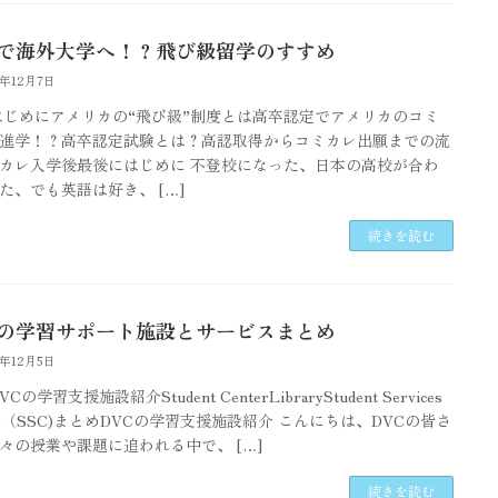
歳で海外大学へ！？飛び級留学のすすめ
5年12月7日
はじめにアメリカの“飛び級”制度とは高卒認定でアメリカのコミ
進学！？高卒認定試験とは？高認取得からコミカレ出願までの流
カレ入学後最後にはじめに 不登校になった、日本の高校が合わ
た、でも英語は好き、 […]
続きを読む
Cの学習サポート施設とサービスまとめ
5年12月5日
Cの学習支援施設紹介Student CenterLibraryStudent Services
ter（SSC)まとめDVCの学習支援施設紹介 こんにちは、DVCの皆さ
々の授業や課題に追われる中で、 […]
続きを読む