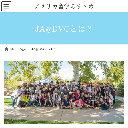
コ
ナ
アメリカ留学のすゝめ
ン
ビ
テ
ゲ
ン
ー
JA@DVCとは？
ツ
シ
へ
ョ
ス
ン
キ
に
ッ
移
Main Page
JA@DVCとは？
プ
動